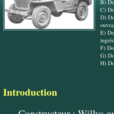
B) Don
C) Don
D) Don
ouvrag
E) Do
ingréd
F) Do
G) Do
H) Do
Introduction
Constructeur : Willys 