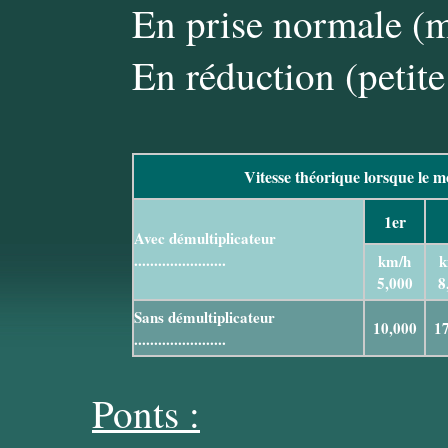
En prise normale (m
En réduction (petite
Vitesse théorique lorsque le 
1er
Avec démultiplicateur
.......................
km/h
k
5,000
8
Sans démultiplicateur
10,000
1
.......................
Ponts :